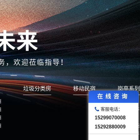
垃圾分类房
移动民宿
岗亭系列
在线咨询
厕
治安岗享
客服电话：
厕
真石漆岗亭
厕
站台岗亭
15299070008
厕
金属雕花板
15292880009
不锈钢岗亭