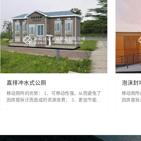
直排冲水式公厕
泡沫封
移动厕所的优势： 1、可移动性强，从而避免了
移动厕所
因房屋拆迁而造成的资源浪费； 2、更加节能环
因房屋拆
保，比起传统厕所，节约了至少80%以上的水资
保，比起
源； 3、占地面积小，和传统厕所相比，移动厕
源； 3
所大大节约了土地面积，正好迎合了当前土地紧
所大大节
张的局势； 4、美观大方，在保证实用的基础
张的局势
上，注重了美观的重要性，成为旅游景点、公
上，注重