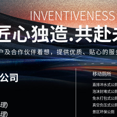
移动厕所
直排冲水式公
泡沫封堵式公
免水打包式公
经理)
真空负压式公
景区环保公厕
经理)