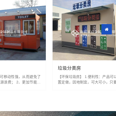
垃圾分类房
、可移动性强，从而避免了
【环保垃圾房】 1.便利性：产品可
源浪费； 2、更加节能环
置定做，因地制宜，可大可小，只
约了至少80%以上的水资
可放置； 2.可移动性：因为我们的
，和传统厕所相比，移动厕
架焊接成型，牢固性能佳，可以随
，正好迎合了当前土地紧
需要的地点。不需要另外做土建等工程
大方，在保证实用的基础
性：产品丰富，可定制各种大小，
性，成为旅游景点、公
材质。一切只为彰显您的个性及与周