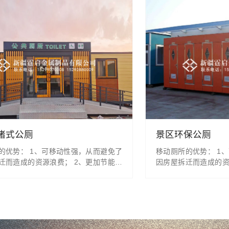
堵式公厕
景区环保公厕
的优势： 1、可移动性强，从而避免了
移动厕所的优势： 1
迁而造成的资源浪费； 2、更加节能环
因房屋拆迁而造成的资
传统厕所，节约了至少80%以上的水资
保，比起传统厕所，节
、占地面积小，和传统厕所相比，移动厕
源； 3、占地面积小
约了土地面积，正好迎合了当前土地紧
所大大节约了土地面积
； 4、美观大方，在保证实用的基础
张的局势； 4、美观
了美观的重要性，成为旅游景点、公
上，注重了美观的重要